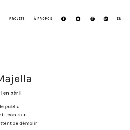
S
PROJETS
À PROPOS
EN
Majella
 en péril
le public
int-Jean-sur-
ttent de démolir