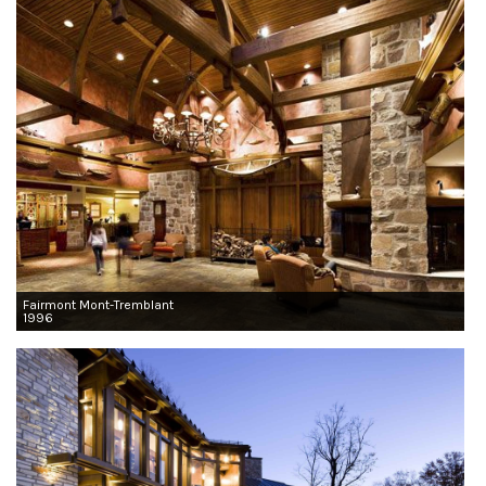
Fairmont Mont-Tremblant
1996