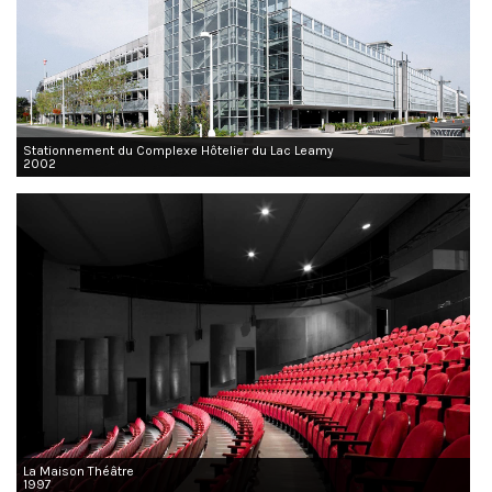
Stationnement du Complexe Hôtelier du Lac Leamy
2002
La Maison Théâtre
1997