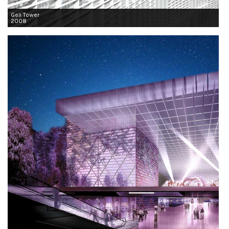
Geli Tower
2008