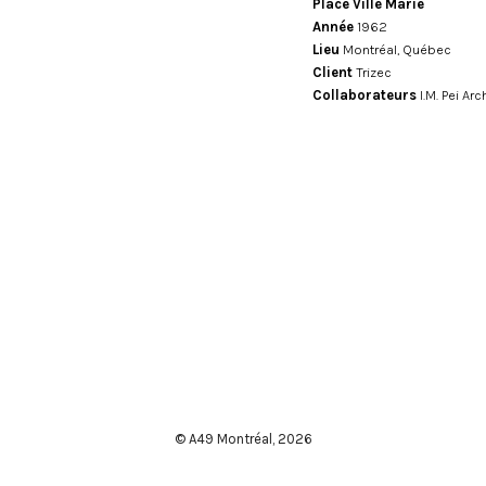
Place Ville Marie
Année
1962
Lieu
Montréal, Québec
Client
Trizec
Collaborateurs
I.M. Pei Ar
© A49 Montréal,
2026