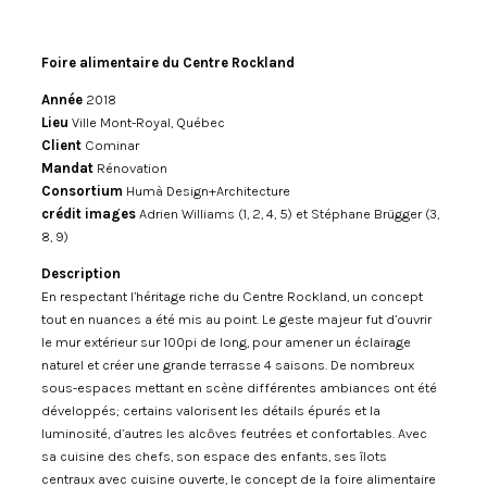
Foire alimentaire du Centre Rockland
Année
2018
Lieu
Ville Mont-Royal, Québec
Client
Cominar
Mandat
Rénovation
Consortium
Humà Design+Architecture
crédit images
Adrien Williams (1, 2, 4, 5) et Stéphane Brügger (3,
8, 9)
Description
En respectant l’héritage riche du Centre Rockland, un concept
tout en nuances a été mis au point. Le geste majeur fut d’ouvrir
le mur extérieur sur 100pi de long, pour amener un éclairage
naturel et créer une grande terrasse 4 saisons. De nombreux
sous-espaces mettant en scène différentes ambiances ont été
développés; certains valorisent les détails épurés et la
luminosité, d’autres les alcôves feutrées et confortables. Avec
sa cuisine des chefs, son espace des enfants, ses îlots
centraux avec cuisine ouverte, le concept de la foire alimentaire